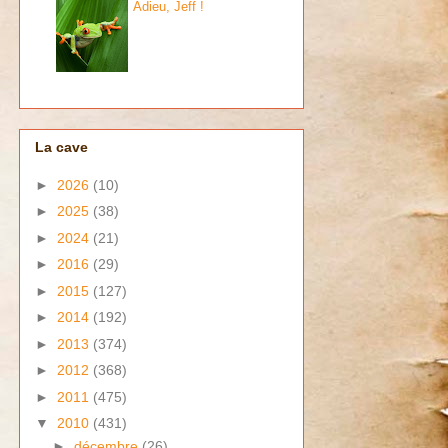
Adieu, Jeff !
La cave
►
2026
(10)
►
2025
(38)
►
2024
(21)
►
2016
(29)
►
2015
(127)
►
2014
(192)
►
2013
(374)
►
2012
(368)
►
2011
(475)
▼
2010
(431)
►
décembre
(26)