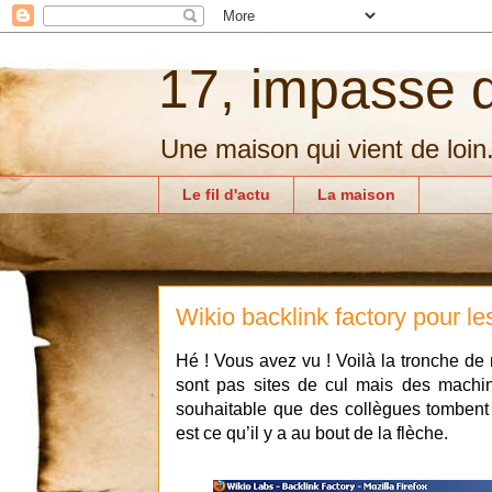
17, impasse d
Une maison qui vient de loin
Le fil d'actu
La maison
Wikio backlink factory pour l
Hé ! Vous avez vu ! Voilà la tronche d
sont pas sites de cul mais des machin
souhaitable que des collègues tombent 
est ce qu’il y a au bout de la flèche.