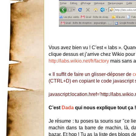
Vous avez bien vu ! C’est « labs ». Quand 
clique dessus et j’arrive chez Wikio pou
http://labs.wikio.net/fr/factory
mais sans av
«
Il suffit de faire un glisser-déposer de
c
(CTRL+D) en copiant le code javascript 
javascript:location.href='http://labs.wikio.
C’est
Dada
qui nous explique tout ça !
Je résume : tu poses ta souris sur "ce li
machin dans ta barre de machin, là, da
bazar. Et hop ! Tu as la liste des blogs d