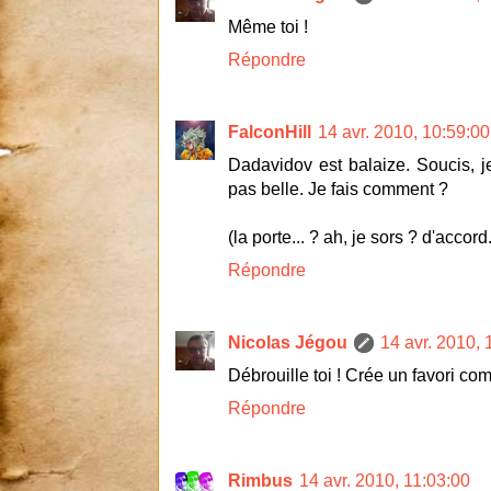
Même toi !
Répondre
FalconHill
14 avr. 2010, 10:59:00
Dadavidov est balaize. Soucis, je
pas belle. Je fais comment ?
(la porte... ? ah, je sors ? d'accor
Répondre
Nicolas Jégou
14 avr. 2010, 
Débrouille toi ! Crée un favori co
Répondre
Rimbus
14 avr. 2010, 11:03:00