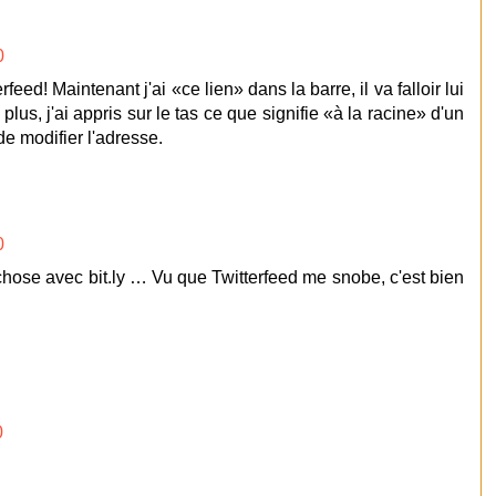
0
eed! Maintenant j'ai «ce lien» dans la barre, il va falloir lui
lus, j'ai appris sur le tas ce que signifie «à la racine» d'un
de modifier l'adresse.
0
 chose avec bit.ly … Vu que Twitterfeed me snobe, c'est bien
0