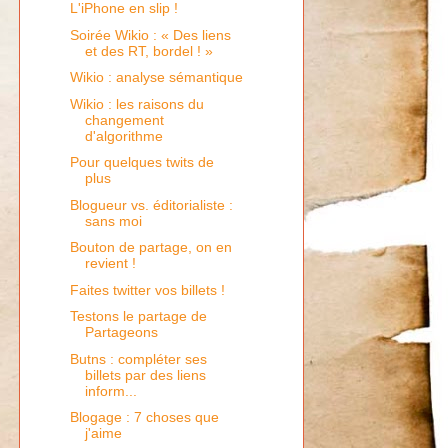
L'iPhone en slip !
Soirée Wikio : « Des liens
et des RT, bordel ! »
Wikio : analyse sémantique
Wikio : les raisons du
changement
d'algorithme
Pour quelques twits de
plus
Blogueur vs. éditorialiste :
sans moi
Bouton de partage, on en
revient !
Faites twitter vos billets !
Testons le partage de
Partageons
Butns : compléter ses
billets par des liens
inform...
Blogage : 7 choses que
j'aime