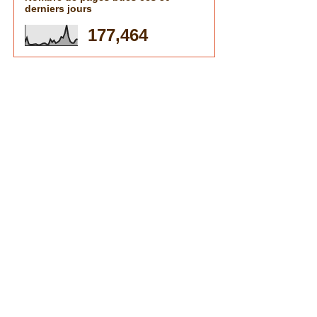
derniers jours
177,464