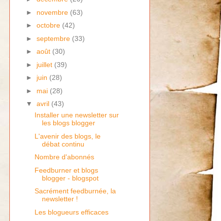
►
novembre
(63)
►
octobre
(42)
►
septembre
(33)
►
août
(30)
►
juillet
(39)
►
juin
(28)
►
mai
(28)
▼
avril
(43)
Installer une newsletter sur
les blogs blogger
L'avenir des blogs, le
débat continu
Nombre d'abonnés
Feedburner et blogs
blogger - blogspot
Sacrément feedburnée, la
newsletter !
Les blogueurs efficaces