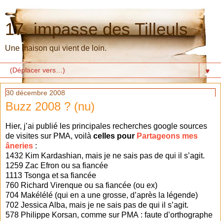
17, impasse des Tilleuls
Une maison qui vient de loin.
▼
30 décembre 2008
Buzz 2008 ? (nu)
Hier, j’ai publié les principales recherches google sources
de visites sur PMA, voilà
celles pour
Partageons mes
âneries
:
1432 Kim Kardashian, mais je ne sais pas de qui il s’agit.
1259 Zac Efron ou sa fiancée
1113 Tsonga et sa fiancée
760 Richard Virenque ou sa fiancée (ou ex)
704 Makélélé (qui en a une grosse, d’après la légende)
702 Jessica Alba, mais je ne sais pas de qui il s’agit.
578 Philippe Korsan, comme sur PMA : faute d’orthographe